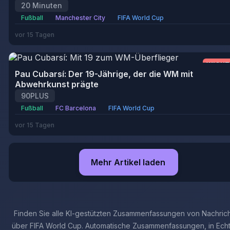
20 Minuten
Fußball
Manchester City
FIFA World Cup
vor 15 Tagen
WICHT
Pau Cubarsí: Der 19-Jährige, der die WM mit
Abwehrkunst prägte
90PLUS
Fußball
FC Barcelona
FIFA World Cup
vor 15 Tagen
Mehr Artikel laden
Finden Sie alle KI-gestützten Zusammenfassungen von Nachric
über FIFA World Cup. Automatische Zusammenfassungen, in Echt