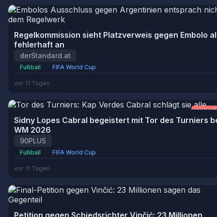
Regelkommission sieht Platzverweis gegen Embolo al
fehlerhaft an
derStandard.at
Fußball
FIFA World Cup
vor 11 Tagen
WICHT
Sidny Lopes Cabral begeistert mit Tor des Turniers b
WM 2026
90PLUS
Fußball
FIFA World Cup
vor 11 Tagen
Petition gegen Schiedsrichter Vinčić: 23 Millionen