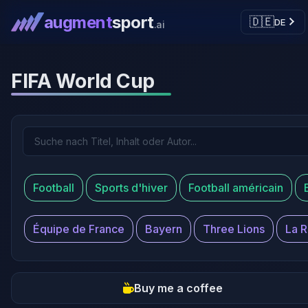
augment
sport
🇩🇪
DE
.ai
FIFA World Cup
Football
Sports d'hiver
Football américain
Équipe de France
Bayern
Three Lions
La R
Buy me a coffee