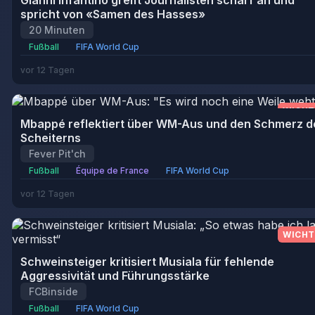
Gianni Infantino greift Journalisten scharf an und
spricht von «Samen des Hasses»
20 Minuten
Fußball
FIFA World Cup
vor 12 Tagen
WICHT
Mbappé reflektiert über WM-Aus und den Schmerz d
Scheiterns
Fever Pit'ch
Fußball
Équipe de France
FIFA World Cup
vor 12 Tagen
WICHT
Schweinsteiger kritisiert Musiala für fehlende
Aggressivität und Führungsstärke
FCBinside
Fußball
FIFA World Cup