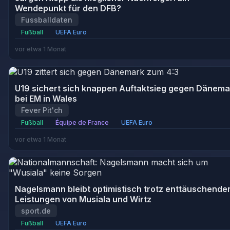
Wendepunkt für den DFB?
Fussballdaten
Fußball
UEFA Euro
vor etwa 1 Monat
U19 sichert sich knappen Auftaktsieg gegen Dänema
bei EM in Wales
Fever Pit'ch
Fußball
Équipe de France
UEFA Euro
vor etwa 1 Monat
Nagelsmann bleibt optimistisch trotz enttäuschende
Leistungen von Musiala und Wirtz
sport.de
Fußball
UEFA Euro