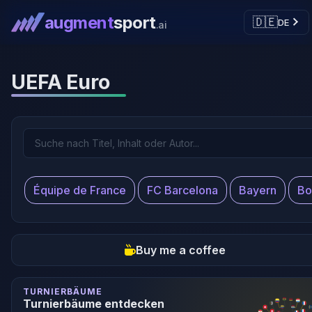
augment
sport
🇩🇪
DE
.ai
UEFA Euro
Équipe de France
FC Barcelona
Bayern
Bo
Buy me a coffee
TURNIERBÄUME
Turnierbäume entdecken