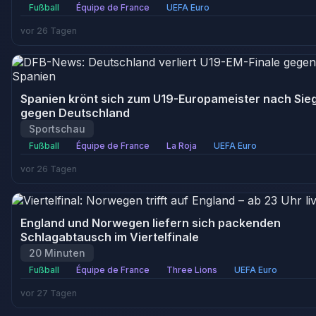
Fußball
Équipe de France
UEFA Euro
vor 26 Tagen
Spanien krönt sich zum U19-Europameister nach Sie
gegen Deutschland
Sportschau
Fußball
Équipe de France
La Roja
UEFA Euro
vor 26 Tagen
England und Norwegen liefern sich packenden
Schlagabtausch im Viertelfinale
20 Minuten
Fußball
Équipe de France
Three Lions
UEFA Euro
vor 27 Tagen