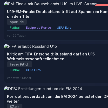
WICHT
U19-EM-Finale: Deutschland trifft auf Spanien im Ka
um den Titel
sport.de
Fußball
Équipe de France
UEFA Euro
vor 29 Tagen
Kritik am FIFA-Entscheid: Russland darf an U15-
Weltmeisterschaft teilnehmen
Fever Pit'ch
Fußball
UEFA Euro
vor etwa 1 Monat
Korruptionsverdacht um die EM 2024 belastet den D
weiter
SZ.de