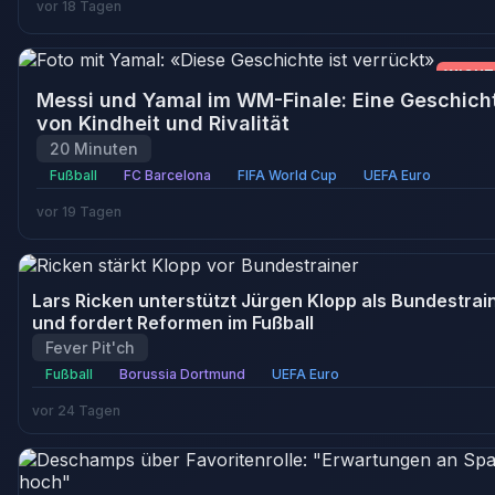
vor 18 Tagen
WICHT
Messi und Yamal im WM-Finale: Eine Geschich
von Kindheit und Rivalität
20 Minuten
Fußball
FC Barcelona
FIFA World Cup
UEFA Euro
vor 19 Tagen
Lars Ricken unterstützt Jürgen Klopp als Bundestrai
und fordert Reformen im Fußball
Fever Pit'ch
Fußball
Borussia Dortmund
UEFA Euro
vor 24 Tagen