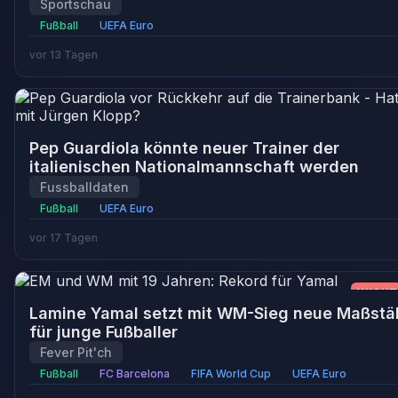
Sportschau
Fußball
UEFA Euro
vor 13 Tagen
Pep Guardiola könnte neuer Trainer der
italienischen Nationalmannschaft werden
Fussballdaten
Fußball
UEFA Euro
vor 17 Tagen
WICHT
Lamine Yamal setzt mit WM-Sieg neue Maßstä
für junge Fußballer
Fever Pit'ch
Fußball
FC Barcelona
FIFA World Cup
UEFA Euro