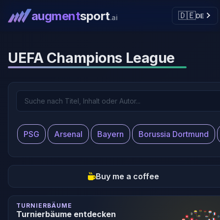
augment
sport
🇩🇪
DE
.ai
UEFA Champions League
PSG
Arsenal
Bayern
Borussia Dortmund
Buy me a coffee
TURNIERBÄUME
Turnierbäume entdecken