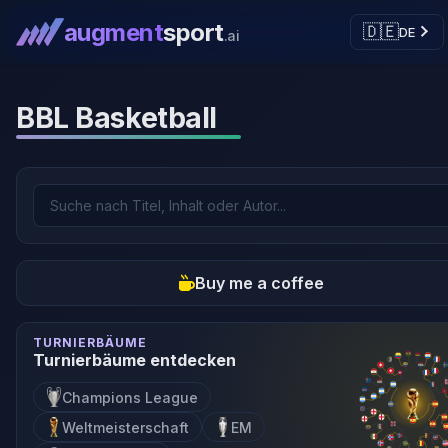
augment
sport
🇩🇪
DE
.ai
BBL Basketball
Buy me a coffee
TURNIERBÄUME
Turnierbäume entdecken
Champions League
Weltmeisterschaft
EM