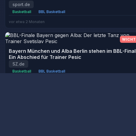
sport.de
Basketball
BBL Basketball
vor etwa 2 Monaten
WICHT
Bayern München und Alba Berlin stehen im BBL-Final
Ein Abschied für Trainer Pesic
SZ.de
Basketball
BBL Basketball
vor etwa 2 Monaten
Alba Berlin überzeugt im Halbfinale und zieht mit kla
Dominanz ins Finale ein
Sportschau
Basketball
BBL Basketball