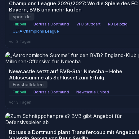
Champions League 2026/2027: Wo die Spiele des FC
Bayern, BVB und mehr laufen
sport.de
Fußball
Borussia Dortmund
VFB Stuttgart
RB Leipzig
UEFA Champions League
vor 3 Tagen
Newcastle setzt auf BVB-Star Nmecha – Hohe
Ablösesumme als Schlüssel zum Erfolg
Fussballdaten
Fußball
Borussia Dortmund
Newcastle United
vor 3 Tagen
Borussia Dortmund plant Transfercoup mit Angebot 
Valentín Gómez von Betis Sevilla