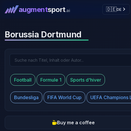
augment
sport
🇩🇪
DE
.ai
Borussia Dortmund
Football
Formule 1
Sports d'hiver
Bundesliga
FIFA World Cup
UEFA Champions 
Buy me a coffee