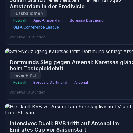
Julian Brandt feiert ersten Treffer für Ajax
Amsterdam in der Eredivisie
Fussballdaten
Fußball
Ajax Amsterdam
Borussia Dortmund
UEFA Conference League
vor etwa 13 Stunden
Dortmunds Sieg gegen Arsenal: Karetsas glän
beim Testspieldebüt
Fever Pit'ch
Fußball
Borussia Dortmund
Arsenal
vor etwa 13 Stunden
Intensives Duell: BVB trifft auf Arsenal im
Emirates Cup vor Saisonstart