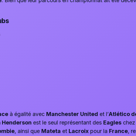
e
. Bien que leur parcours en championnat ait été décev
ubs
s
ace
à égalité avec
Manchester United
et l’
Atlético 
 Henderson
est le seul représentant des
Eagles
chez
ombie
, ainsi que
Mateta
et
Lacroix
pour la
France
, r