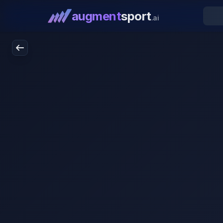
augment
sport
.ai