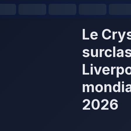
Le Crys
surclas
Liverpo
mondia
2026