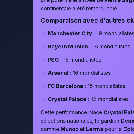
une potentielle arrivée de
Pierre Sag
continentale a été remarquable.
Comparaison avec d'autres cl
Manchester City
: 19 mondialiste
Bayern Munich
: 18 mondialistes
PSG
: 16 mondialistes
Arsenal
: 16 mondialistes
FC Barcelone
: 15 mondialistes
Crystal Palace
: 12 mondialistes
Cette performance place
Crystal Pal
sélections nationales, le gardien
Dean
comme
Munoz
et
Lerma
pour la
Col