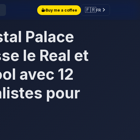
🇫🇷
FR
Buy me a coffee
tal Palace
se le Real et
ol avec 12
listes pour