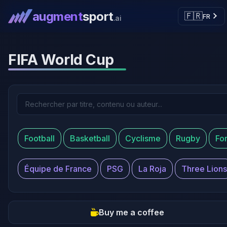
augment
sport
🇫🇷
FR
.ai
FIFA World Cup
Football
Basketball
Cyclisme
Rugby
Fo
Équipe de France
PSG
La Roja
Three Lions
Buy me a coffee