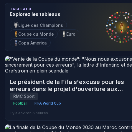
TABLEAUX
Explorez les tableaux
Ligue des Champions
Coupe du Monde
Euro
Copa America
Le président de la Fifa s'excuse pour les
erreurs dans le projet d'ouverture aux
investisseurs privés
RMC Sport
Football
FIFA World Cup
il y a environ 6 heures