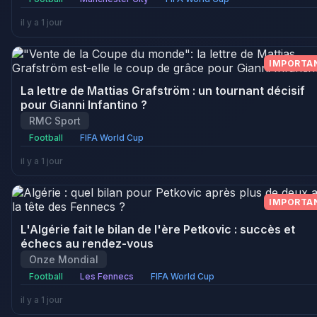
il y a 1 jour
IMPORTA
La lettre de Mattias Grafström : un tournant décisif
pour Gianni Infantino ?
RMC Sport
Football
FIFA World Cup
il y a 1 jour
IMPORTA
L'Algérie fait le bilan de l'ère Petkovic : succès et
échecs au rendez-vous
Onze Mondial
Football
Les Fennecs
FIFA World Cup
il y a 1 jour