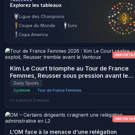
Explorez les tableaux
Ligue des Champions
Coupe du Monde
Euro
Copa America
IMPORTA
Kim Le Court triomphe au Tour de France
Femmes, Reusser sous pression avant le
Ventoux
Daily Sports
Cyclisme
Tour de France Femmes
il y a environ 2 heures
IMPORTA
L'OM face à la menace d'une relégation