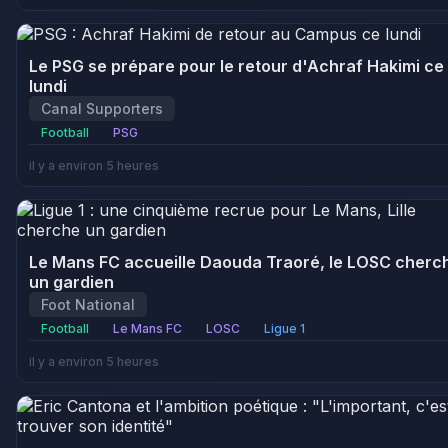
Le PSG se prépare pour le retour d'Achraf Hakimi ce
lundi
Canal Supporters
Football
PSG
il y a environ 5 heures
Le Mans FC accueille Daouda Traoré, le LOSC cherc
un gardien
Foot National
Football
Le Mans FC
LOSC
Ligue 1
il y a environ 5 heures