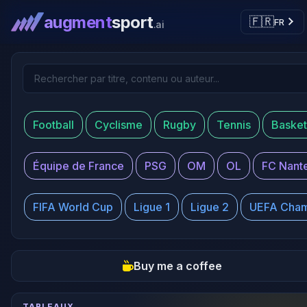
augment
sport
🇫🇷
FR
.ai
Football
Cyclisme
Rugby
Tennis
Basket
Équipe de France
PSG
OM
OL
FC Nant
FIFA World Cup
Ligue 1
Ligue 2
UEFA Cham
Buy me a coffee
TABLEAUX