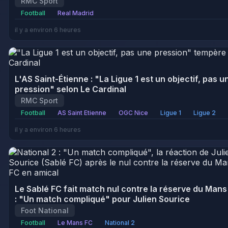
RMC Sport
Football
Real Madrid
il y a environ 6 heures
L'AS Saint-Étienne : "La Ligue 1 est un objectif, pas u
pression" selon Le Cardinal
RMC Sport
Football
AS Saint Etienne
OGC Nice
Ligue 1
Ligue 2
il y a environ 6 heures
Le Sablé FC fait match nul contre la réserve du Mans
: "Un match compliqué" pour Julien Sourice
Foot National
Football
Le Mans FC
National 2