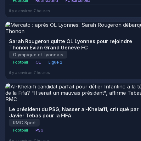
Football
Real Madrid
FC Barcelona
il y a environ 7 heures
Sarah Rougeron quitte OL Lyonnes pour rejoindre
Thonon Évian Grand Genève FC
Olympique et Lyonnais
Football
OL
Ligue 2
il y a environ 7 heures
Le président du PSG, Nasser al-Khelaïfi, critiqué par
Javier Tebas pour la FIFA
RMC Sport
Football
PSG
il y a environ 7 heures