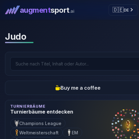
augment
sport
🇩🇪
DE
.ai
Judo
Buy me a coffee
TURNIERBÄUME
Turnierbäume entdecken
Champions League
Weltmeisterschaft
EM