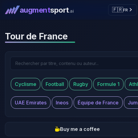
augment
sport
🇫🇷
FR
.ai
Tour de France
Cyclisme
Football
Rugby
Formule 1
Ath
UAE Emirates
Ineos
Équipe de France
Jum
Buy me a coffee