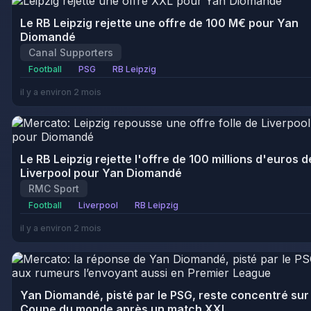
Le RB Leipzig rejette une offre de 100 M€ pour Yan
Diomandé
Canal Supporters
Football
PSG
RB Leipzig
il y a environ 2 mois
Le RB Leipzig rejette l'offre de 100 millions d'euros d
Liverpool pour Yan Diomandé
RMC Sport
Football
Liverpool
RB Leipzig
il y a environ 2 mois
Yan Diomandé, pisté par le PSG, reste concentré sur 
Coupe du monde après un match XXL