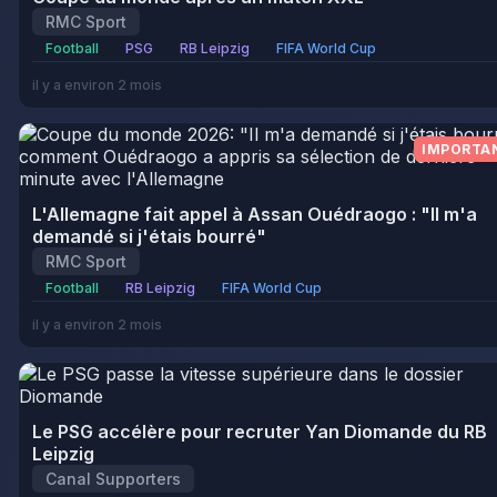
RMC Sport
Football
PSG
RB Leipzig
FIFA World Cup
il y a environ 2 mois
IMPORTA
L'Allemagne fait appel à Assan Ouédraogo : "Il m'a
demandé si j'étais bourré"
RMC Sport
Football
RB Leipzig
FIFA World Cup
il y a environ 2 mois
Le PSG accélère pour recruter Yan Diomande du RB
Leipzig
Canal Supporters