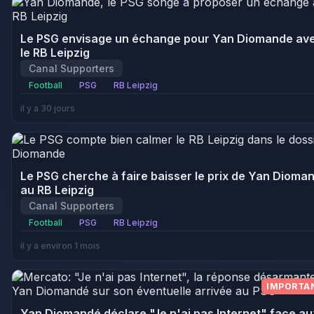
Le PSG envisage un échange pour Yan Diomande av
le RB Leipzig
Canal Supporters
Football
PSG
RB Leipzig
il y a 30 jours
Le PSG cherche à faire baisser le prix de Yan Dioma
au RB Leipzig
Canal Supporters
Football
PSG
RB Leipzig
il y a environ 1 mois
IMPORTA
Yan Diomandé déclare "Je n'ai pas Internet" face au