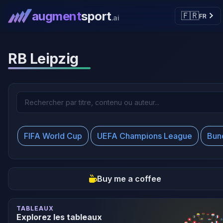
augment
sport
🇫🇷
FR
.ai
RB Leipzig
FIFA World Cup
UEFA Champions League
Bun
Buy me a coffee
TABLEAUX
Explorez les tableaux