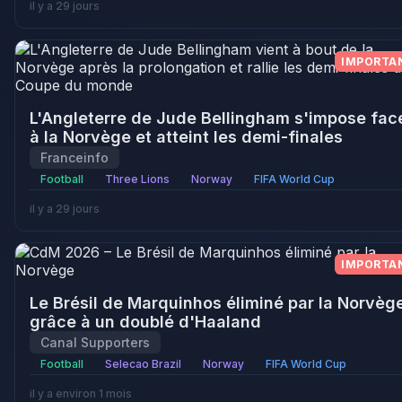
il y a 29 jours
IMPORTA
L'Angleterre de Jude Bellingham s'impose fac
à la Norvège et atteint les demi-finales
Franceinfo
Football
Three Lions
Norway
FIFA World Cup
il y a 29 jours
IMPORTA
Le Brésil de Marquinhos éliminé par la Norvèg
grâce à un doublé d'Haaland
Canal Supporters
Football
Selecao Brazil
Norway
FIFA World Cup
il y a environ 1 mois