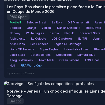
Les Pays-Bas visent la première place face à la Tuni
en Coupe du Monde 2026
RMC Sport
Football
Selecao Brazil
La Roja
DIE Mannschaft
Azzurri
Selecao
Oranje
Vatreni
Danish Dynamite
Red Devils
Norway
White Eagles
Serbia
Blagult
Crescent Stars
Albiceleste
La Celeste
LOS Cafeteros
EL TRI
Usmnt
Atlas Lions
Les Fennecs
Eagles OF Carthage
Lions OF Teranga
Super Eagles
Indomitable Lions
Pharao
Black Stars
Bafana Bafana
Socceroos
Samurai Blue
Taeguk Warriors
Team Melli
Green Falcons
LOS Ticos
Nati
FIFA World Cup
il y a environ 2 mois
Norvège – Sénégal : un choc décisif pour les Lions de
Teranga
BeFoot