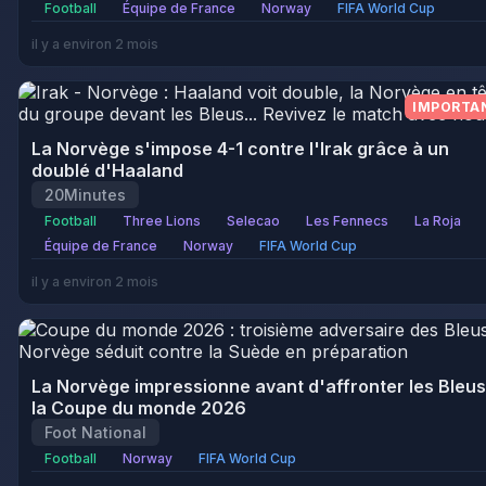
Football
Équipe de France
Norway
FIFA World Cup
il y a environ 2 mois
IMPORTA
La Norvège s'impose 4-1 contre l'Irak grâce à un
doublé d'Haaland
20Minutes
Football
Three Lions
Selecao
Les Fennecs
La Roja
Équipe de France
Norway
FIFA World Cup
il y a environ 2 mois
La Norvège impressionne avant d'affronter les Bleus
la Coupe du monde 2026
Foot National
Football
Norway
FIFA World Cup