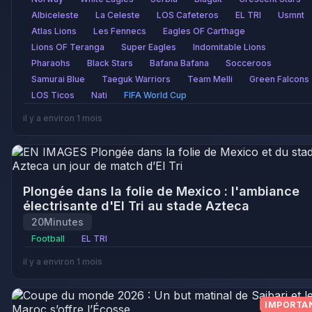
Albiceleste
La Celeste
LOS Cafeteros
EL TRI
Usmnt
Atlas Lions
Les Fennecs
Eagles OF Carthage
Lions OF Teranga
Super Eagles
Indomitable Lions
Pharaohs
Black Stars
Bafana Bafana
Socceroos
Samurai Blue
Taeguk Warriors
Team Melli
Green Falcons
LOS Ticos
Nati
FIFA World Cup
il y a environ 1 mois
Plongée dans la folie de Mexico : l'ambiance
électrisante d'El Tri au stade Azteca
20Minutes
Football
EL TRI
il y a environ 1 mois
IMPORTA