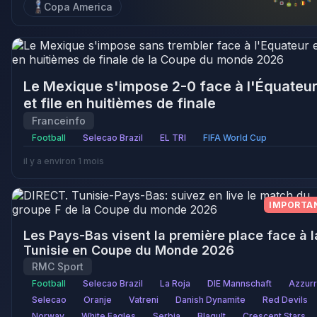
Copa America
Le Mexique s'impose 2-0 face à l'Équateu
et file en huitièmes de finale
Franceinfo
Football
Selecao Brazil
EL TRI
FIFA World Cup
il y a environ 1 mois
IMPORTA
Les Pays-Bas visent la première place face à l
Tunisie en Coupe du Monde 2026
RMC Sport
Football
Selecao Brazil
La Roja
DIE Mannschaft
Azzurr
Selecao
Oranje
Vatreni
Danish Dynamite
Red Devils
Norway
White Eagles
Serbia
Blagult
Crescent Stars