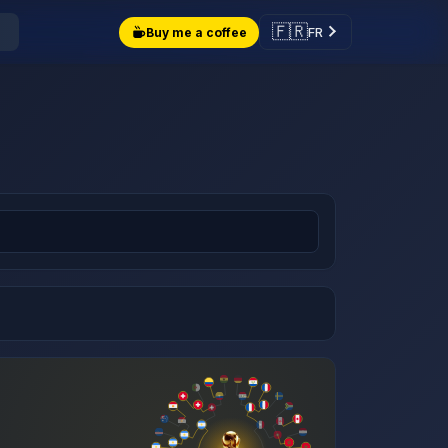
🇫🇷
FR
Buy me a coffee