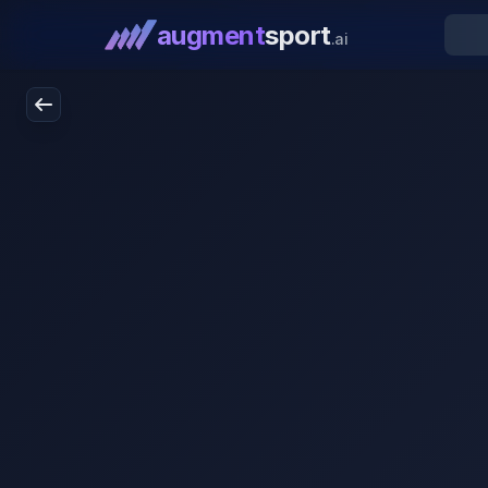
augment
sport
.ai