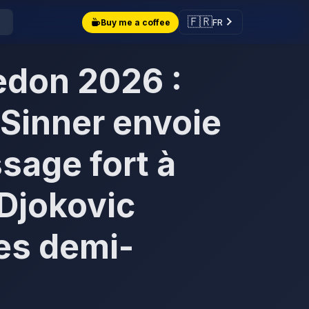
🇫🇷
FR
Buy me a coffee
don 2026 :
 Sinner envoie
sage fort à
Djokovic
les demi-