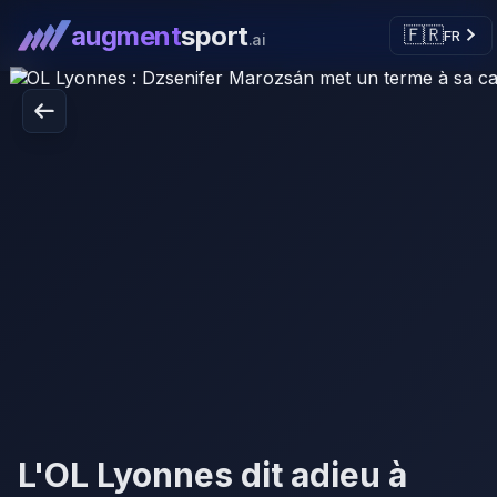
augment
sport
🇫🇷
FR
.ai
L'OL Lyonnes dit adieu à