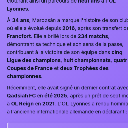
clôturant ainsi un parcours de
neuf ans
à
l'OL
Lyonnes
.
À
34 ans
, Marozsán a marqué l'histoire de son clu
où elle a évolué depuis
2016
, après son transfert d
Francfort
. Elle a brillé lors de
234 matchs
,
démontrant sa technique et son sens de la passe,
contribuant à la victoire de son équipe dans
cinq
Ligue des champions
,
huit championnats
,
quatr
Coupes de France
et
deux Trophées des
championnes
.
Récemment, elle avait signé un dernier contrat ave
Qadsiah FC
en
été 2025
, après un prêt de sept m
à
OL Reign
en
2021
. L'OL Lyonnes a rendu homm
à l'ancienne internationale allemande en déclarant :