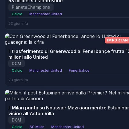
53 milioni su Manu Koné
PianetaChampions
Calcio
Manchester United
23 giorni fa
IMPORTAN
Il trasferimento di Greenwood al Fenerbahçe frutta 1
milioni allo United
DCM
Calcio
Manchester United
Fenerbahce
23 giorni fa
Il Milan punta su Noussair Mazraoui mentre Estupiñá
vicino all'Aston Villa
DCM
Calcio
AC Milan
Manchester United