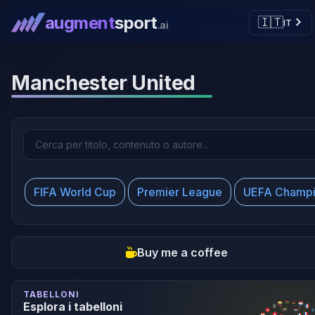
augment
sport
🇮🇹
IT
.ai
Manchester United
FIFA World Cup
Premier League
UEFA Champi
Buy me a coffee
TABELLONI
Esplora i tabelloni