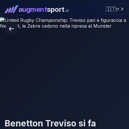
augment
sport
🇮🇹
IT
.ai
Benetton Treviso si fa