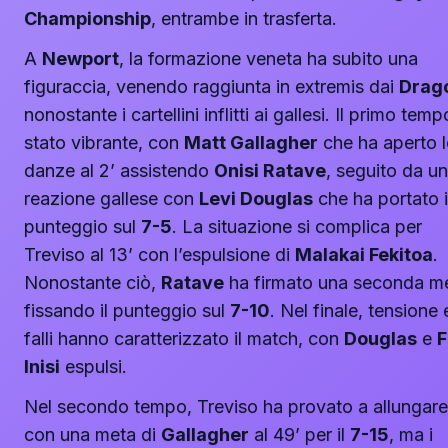
Championship
, entrambe in trasferta.
A
Newport
, la formazione veneta ha subito una
figuraccia, venendo raggiunta in extremis dai
Drag
nonostante i cartellini inflitti ai gallesi. Il primo temp
stato vibrante, con
Matt Gallagher
che ha aperto l
danze al 2’ assistendo
Onisi Ratave
, seguito da u
reazione gallese con
Levi Douglas
che ha portato i
punteggio sul
7-5
. La situazione si complica per
Treviso al 13’ con l’espulsione di
Malakai Fekitoa
.
Nonostante ciò,
Ratave
ha firmato una seconda m
fissando il punteggio sul
7-10
. Nel finale, tensione 
falli hanno caratterizzato il match, con
Douglas
e
F
Inisi
espulsi.
Nel secondo tempo, Treviso ha provato a allungare
con una meta di
Gallagher
al 49’ per il
7-15
, ma i