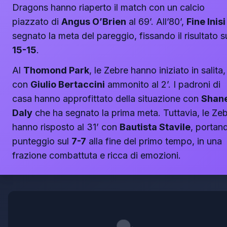
Dragons hanno riaperto il match con un calcio
piazzato di
Angus O’Brien
al 69’. All’80’,
Fine Inisi
segnato la meta del pareggio, fissando il risultato s
15-15
.
Al
Thomond Park
, le Zebre hanno iniziato in salita,
con
Giulio Bertaccini
ammonito al 2’. I padroni di
casa hanno approfittato della situazione con
Shan
Daly
che ha segnato la prima meta. Tuttavia, le Ze
hanno risposto al 31’ con
Bautista Stavile
, portand
punteggio sul
7-7
alla fine del primo tempo, in una
frazione combattuta e ricca di emozioni.