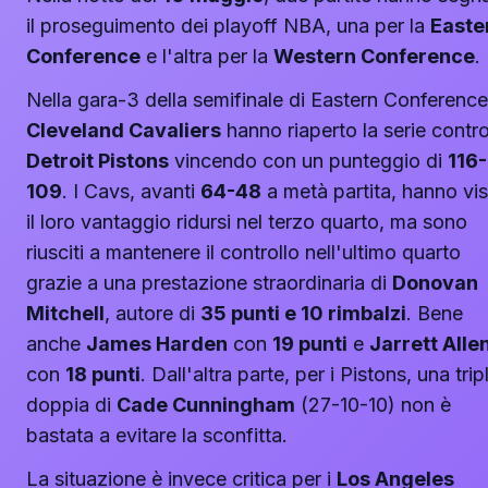
il proseguimento dei playoff NBA, una per la
Easte
Conference
e l'altra per la
Western Conference
.
Nella gara-3 della semifinale di Eastern Conference,
Cleveland Cavaliers
hanno riaperto la serie contro
Detroit Pistons
vincendo con un punteggio di
116-
109
. I Cavs, avanti
64-48
a metà partita, hanno vi
il loro vantaggio ridursi nel terzo quarto, ma sono
riusciti a mantenere il controllo nell'ultimo quarto
grazie a una prestazione straordinaria di
Donovan
Mitchell
, autore di
35 punti e 10 rimbalzi
. Bene
anche
James Harden
con
19 punti
e
Jarrett Alle
con
18 punti
. Dall'altra parte, per i Pistons, una trip
doppia di
Cade Cunningham
(27-10-10) non è
bastata a evitare la sconfitta.
La situazione è invece critica per i
Los Angeles