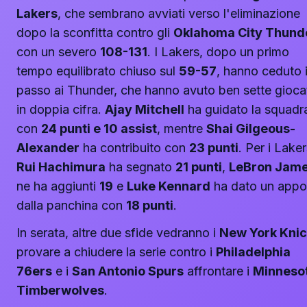
Lakers
, che sembrano avviati verso l'eliminazione
dopo la sconfitta contro gli
Oklahoma City Thund
con un severo
108-131
. I Lakers, dopo un primo
tempo equilibrato chiuso sul
59-57
, hanno ceduto i
passo ai Thunder, che hanno avuto ben sette gioca
in doppia cifra.
Ajay Mitchell
ha guidato la squadr
con
24 punti e 10 assist
, mentre
Shai Gilgeous-
Alexander
ha contribuito con
23 punti
. Per i Laker
Rui Hachimura
ha segnato
21 punti
,
LeBron Jam
ne ha aggiunti
19
e
Luke Kennard
ha dato un appo
dalla panchina con
18 punti
.
In serata, altre due sfide vedranno i
New York Kni
provare a chiudere la serie contro i
Philadelphia
76ers
e i
San Antonio Spurs
affrontare i
Minneso
Timberwolves
.