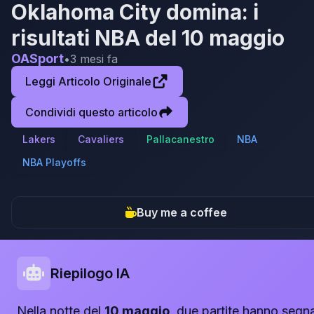
Oklahoma City domina: i
risultati NBA del 10 maggio
OASport
•
3 mesi fa
Leggi Articolo Originale
Condividi questo articolo
Lakers
Cavaliers
Pallacanestro
NBA
NBA Playoffs
Buy me a coffee
Riepilogo IA
Nella notte del
10 maggio
, due partite hanno segn