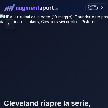
augment
sport
🇮🇹
IT
.ai
Cleveland riapre la serie,