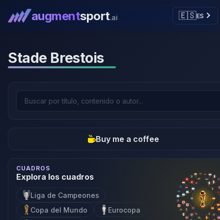
augment
sport
🇪🇸
ES
.ai
Stade Brestois
Buy me a coffee
CUADROS
Explora los cuadros
Liga de Campeones
Copa del Mundo
Eurocopa