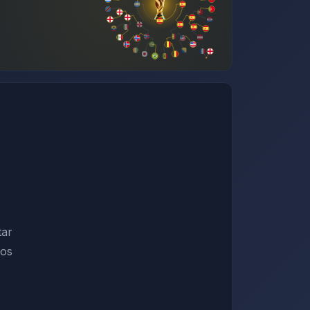
tar
los