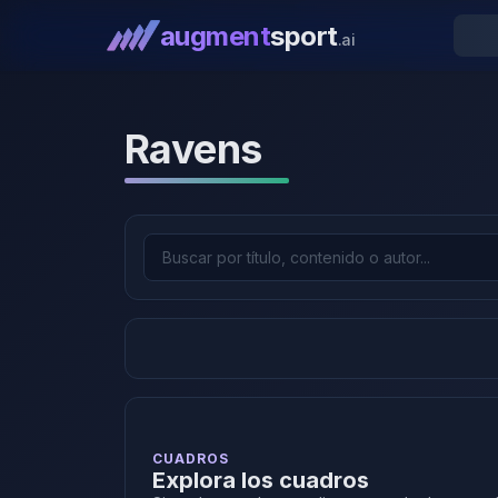
augment
sport
.ai
Ravens
CUADROS
Explora los cuadros