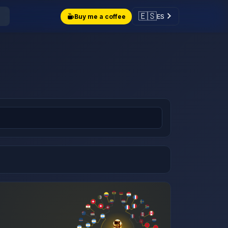
🇪🇸
ES
Buy me a coffee