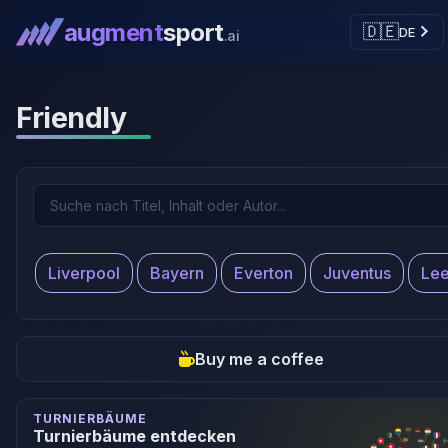
augment
sport
🇩🇪
DE
.ai
Friendly
Liverpool
Bayern
Everton
Juventus
Lee
Buy me a coffee
TURNIERBÄUME
Turnierbäume entdecken