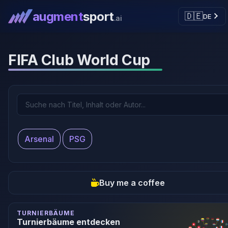
augment
sport
🇩🇪
DE
.ai
FIFA Club World Cup
Arsenal
PSG
Buy me a coffee
TURNIERBÄUME
Turnierbäume entdecken