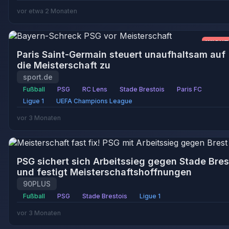
vor etwa 2 Monaten
WICHT
Paris Saint-Germain steuert unaufhaltsam auf
die Meisterschaft zu
sport.de
Fußball
PSG
RC Lens
Stade Brestois
Paris FC
Ligue 1
UEFA Champions League
vor 3 Monaten
PSG sichert sich Arbeitssieg gegen Stade Bres
und festigt Meisterschaftshoffnungen
90PLUS
Fußball
PSG
Stade Brestois
Ligue 1
vor 3 Monaten