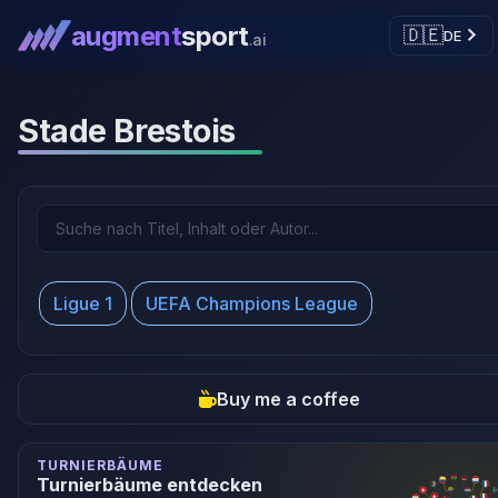
augment
sport
🇩🇪
DE
.ai
Stade Brestois
Ligue 1
UEFA Champions League
Buy me a coffee
TURNIERBÄUME
Turnierbäume entdecken