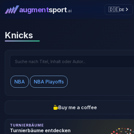
augment
sport
🇩🇪
DE
.ai
Knicks
NBA
NBA Playoffs
Buy me a coffee
TURNIERBÄUME
Turnierbäume entdecken