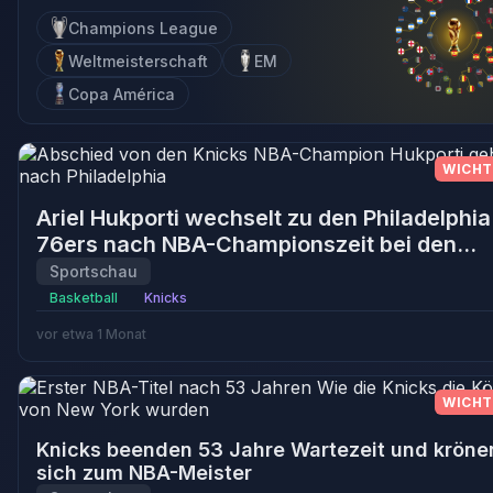
Champions League
Weltmeisterschaft
EM
Copa América
WICHT
Ariel Hukporti wechselt zu den Philadelphia
76ers nach NBA-Championszeit bei den
Knicks
Sportschau
Basketball
Knicks
vor etwa 1 Monat
WICHT
Knicks beenden 53 Jahre Wartezeit und kröne
sich zum NBA-Meister