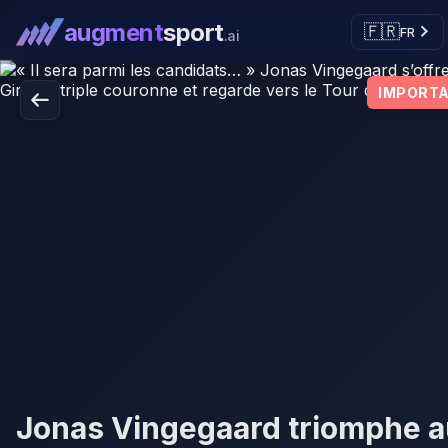
augment
sport
🇫🇷
FR
.ai
IMPORT
Jonas Vingegaard triomphe a