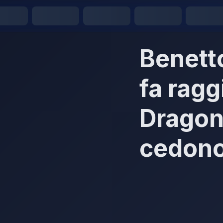
Benetto
fa ragg
Dragon
cedono