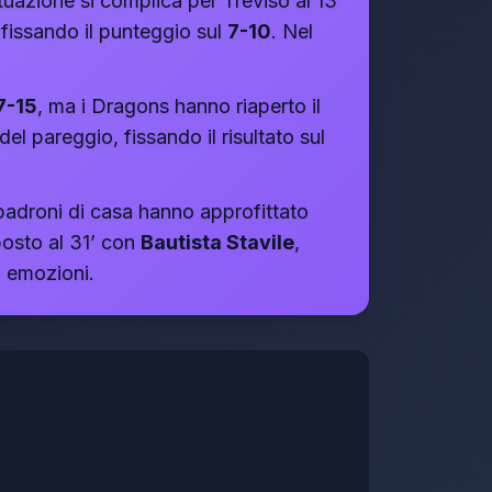
ituazione si complica per Treviso al 13’
fissando il punteggio sul
7-10
. Nel
7-15
, ma i Dragons hanno riaperto il
l pareggio, fissando il risultato sul
padroni di casa hanno approfittato
posto al 31’ con
Bautista Stavile
,
i emozioni.