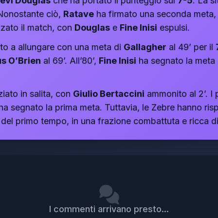
evi Douglas
che ha portato il punteggio sul
7-5
. La s
 Nonostante ciò,
Ratave
ha firmato una seconda meta, 
izzato il match, con
Douglas
e
Fine Inisi
espulsi.
to a allungare con una meta di
Gallagher
al 49’ per il
s O’Brien
al 69’. All’80’,
Fine Inisi
ha segnato la meta de
ziato in salita, con
Giulio Bertaccini
ammonito al 2’. I 
a segnato la prima meta. Tuttavia, le Zebre hanno ris
e del primo tempo, in una frazione combattuta e ricca d
I commenti arrivano presto...