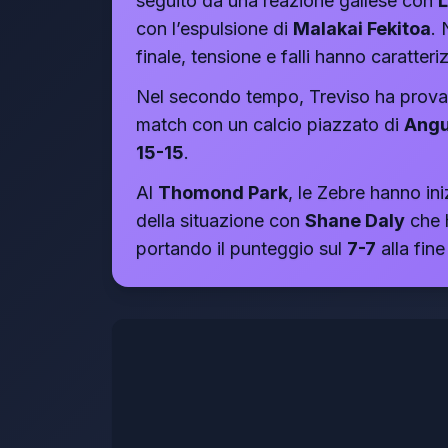
seguito da una reazione gallese con
L
con l’espulsione di
Malakai Fekitoa
.
finale, tensione e falli hanno caratter
Nel secondo tempo, Treviso ha prova
match con un calcio piazzato di
Angu
15-15
.
Al
Thomond Park
, le Zebre hanno ini
della situazione con
Shane Daly
che h
portando il punteggio sul
7-7
alla fin