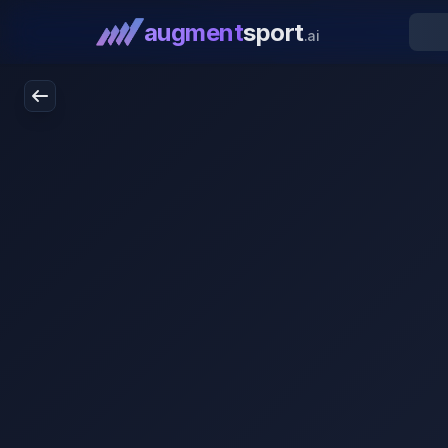
augment
sport
.ai