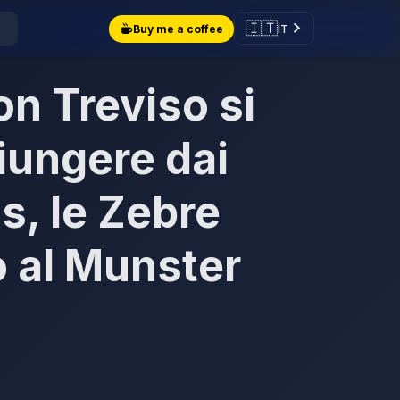
🇮🇹
IT
Buy me a coffee
n Treviso si
iungere dai
s, le Zebre
 al Munster