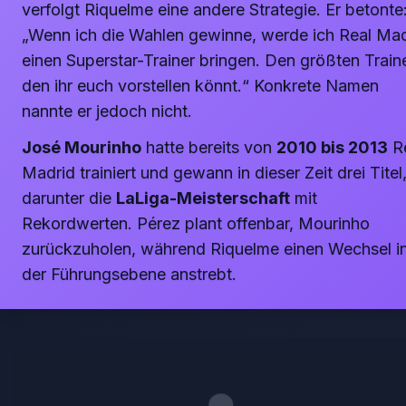
verfolgt Riquelme eine andere Strategie. Er betonte
„Wenn ich die Wahlen gewinne, werde ich Real Mad
einen Superstar-Trainer bringen. Den größten Traine
den ihr euch vorstellen könnt.“ Konkrete Namen
nannte er jedoch nicht.
José Mourinho
hatte bereits von
2010 bis 2013
R
Madrid trainiert und gewann in dieser Zeit drei Titel
darunter die
LaLiga-Meisterschaft
mit
Rekordwerten. Pérez plant offenbar, Mourinho
zurückzuholen, während Riquelme einen Wechsel i
der Führungsebene anstrebt.