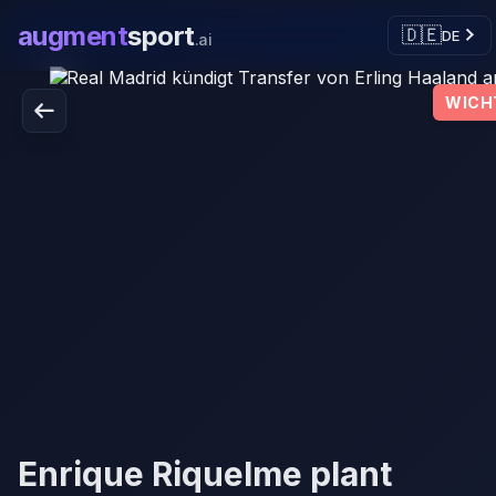
augment
sport
🇩🇪
DE
.ai
WICH
Enrique Riquelme plant