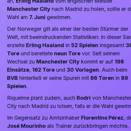
an,
Erling Haaland
vom englischen Meister
Manchester City
nach Madrid zu holen, sollte er d
Wahl am
7. Juni
gewinnen.
Der Norweger gilt als einer der besten Stürmer der
Welt, mit beeindruckenden Statistiken: In dieser Sa
erzielte
Erling Haaland
in
52 Spielen
insgesamt
3
Tore
und bereitete
neun Tore
vor. Seit seinem
Wechsel zu
Manchester City
kommt er auf
198
Einsätze
,
162 Tore
und
30 Vorlagen
. Auch beim
BVB
hinterließ er seine Spuren mit
86 Toren
in
89
Spielen
.
Riquelme plant zudem, auch
Rodri
von Mancheste
City nach Madrid zu lotsen, falls er die Wahl gewinn
Im Gegensatz zu Amtsinhaber
Florentino Pérez
, d
José Mourinho
als Trainer zurückbringen möchte,