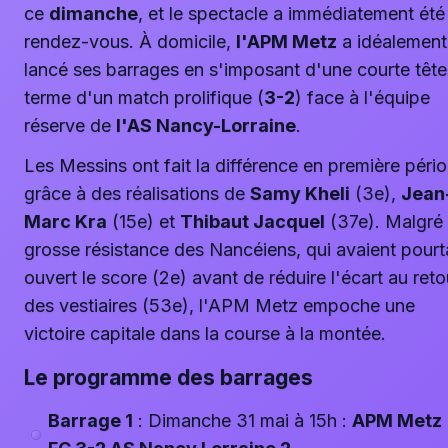
ce
dimanche
, et le spectacle a immédiatement été
rendez-vous. À domicile,
l'APM Metz
a idéalement
lancé ses barrages en s'imposant d'une courte tête
terme d'un match prolifique (
3-2
) face à l'équipe
réserve de
l'AS Nancy-Lorraine
.
Les Messins ont fait la différence en première péri
grâce à des réalisations de
Samy Kheli
(3e),
Jean
Marc Kra
(15e) et
Thibaut Jacquel
(37e). Malgré 
grosse résistance des Nancéiens, qui avaient pourt
ouvert le score (2e) avant de réduire l'écart au reto
des vestiaires (53e), l'APM Metz empoche une
victoire capitale dans la course à la montée.
Le programme des barrages
Barrage 1
: Dimanche 31 mai à 15h :
APM Metz