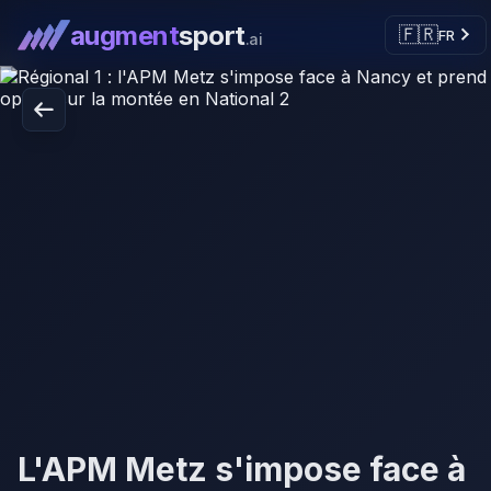
augment
sport
🇫🇷
FR
.ai
L'APM Metz s'impose face à