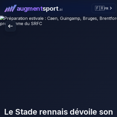
augment
sport
🇫🇷
FR
.ai
Le Stade rennais dévoile son