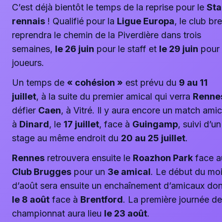
C’est déjà bientôt le temps de la reprise pour le
St
rennais
! Qualifié pour la
Ligue Europa
, le club br
reprendra le chemin de la Piverdière dans trois
semaines,
le 26 juin
pour le staff et
le 29 juin
pour 
joueurs.
Un temps de
« cohésion »
est prévu du
9 au 11
juillet
, à la suite du premier amical qui verra
Renne
défier
Caen
, à Vitré. Il y aura encore un match amic
à
Dinard
, le
17 juillet
, face à
Guingamp
, suivi d’un
stage au même endroit du
20 au 25 juillet
.
Rennes
retrouvera ensuite le
Roazhon Park
face a
Club Brugges
pour un
3e amical
. Le début du mo
d’août sera ensuite un enchaînement d’amicaux do
le 8 août
face à
Brentford
. La première journée de
championnat aura lieu
le 23 août
.