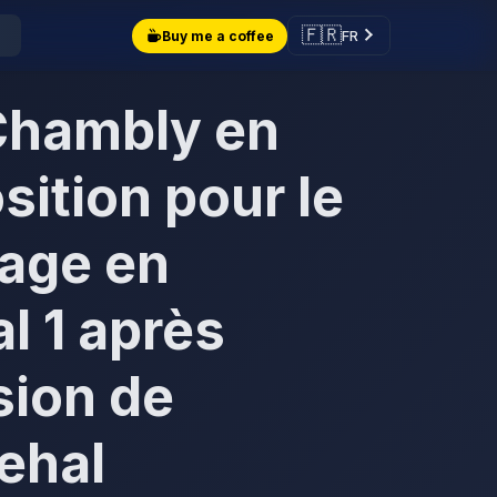
🇫🇷
FR
Buy me a coffee
Chambly en
sition pour le
age en
l 1 après
sion de
ehal