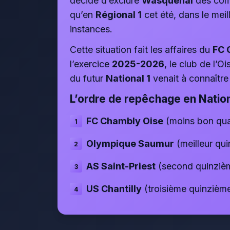
décidé d’exclure
Wasquehal
des comp
qu’en
Régional 1
cet été, dans le meil
instances.
Cette situation fait les affaires du
FC 
l’exercice
2025-2026
, le club de l’O
du futur
National 1
venait à connaîtr
L’ordre de repêchage en Nationa
FC Chambly Oise
(moins bon qua
Olympique Saumur
(meilleur qu
AS Saint-Priest
(second quinzièm
US Chantilly
(troisième quinzième