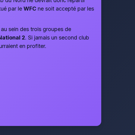
b du Nord ne devrait donc repartir
tué par le
WFC
ne soit accepté par les
au sein des trois groupes de
National 2
. Si jamais un second club
rraient en profiter.