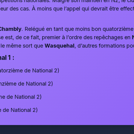
étitions nationales. Malgré son maintien en N2, le clu
leur des cas. À moins que l’appel qui devrait être effec
Chambly
. Relégué en tant que moins bon quatorzième 
ise est, de ce fait, premier à l’ordre des repêchages en
e le même sort que
Wasquehal
, d’autres formations pou
l 1 :
torzième de National 2)
inzième de National 2)
e de National 2)
 de National 2)