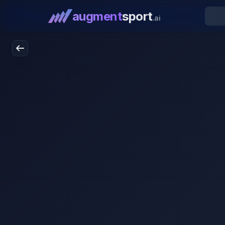
augment
sport
.ai