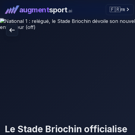
augment
sport
🇫🇷
FR
.ai
Le Stade Briochin officialise