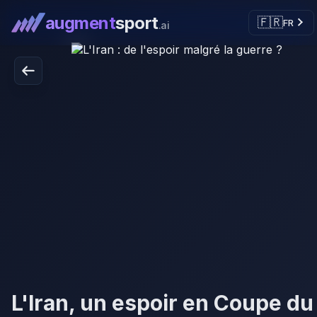
augment
sport
🇫🇷
FR
.ai
L'Iran, un espoir en Coupe du