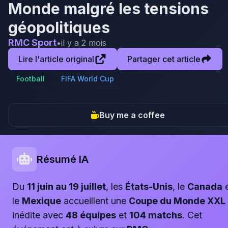
Monde malgré les tensions
géopolitiques
RMC Sport
•
il y a 2 mois
Lire l'article original
Partager cet article
Football
FIFA World Cup
Buy me a coffee
Résumé IA
Du
11 juin au 19 juillet
, les
États-Unis
, le
Canada
e
le
Mexique
accueillent une
Coupe du Monde XXL
inédite avec
48 équipes
et
104 matchs
. Cet