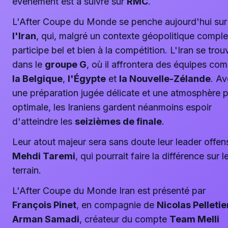
événement est à suivre sur
RMC
.
L'After Coupe du Monde se penche aujourd'hui sur
l'Iran
, qui, malgré un contexte géopolitique comple
participe bel et bien à la compétition. L'Iran se trou
dans le
groupe G
, où il affrontera des équipes co
la Belgique
,
l'Égypte
et
la Nouvelle-Zélande
. A
une préparation jugée délicate et une atmosphère 
optimale, les Iraniens gardent néanmoins espoir
d'atteindre les
seizièmes de finale
.
Leur atout majeur sera sans doute leur leader offens
Mehdi Taremi
, qui pourrait faire la différence sur l
terrain.
L'After Coupe du Monde Iran est présenté par
François Pinet
, en compagnie de
Nicolas Pelletie
Arman Samadi
, créateur du compte
Team Melli