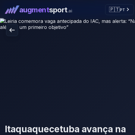
augment
sport
🇵🇹
PT
.ai
Itaquaquecetuba avança na