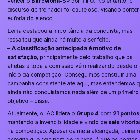
vencer o
Barcelona-SP
por
1 a 0
. No entanto, o
discurso do treinador foi cauteloso, visando conter
euforia do elenco.
Leiria destacou a importância da conquista, mas
ressaltou que ainda há muito a ser feito:
–
A classificação antecipada é motivo de
satisfação
, principalmente pelo trabalho que os
atletas e toda a comissão vêm realizando desde o
início da competição. Conseguimos construir uma
campanha consistente até aqui, mas entendemos 
ainda não conquistamos nada além de um primeiro
objetivo – disse.
Atualmente, o IAC lidera o
Grupo 4
com
21 pontos
mantendo a invencibilidade e vindo de
seis vitória
na competição. Apesar da meta alcançada, Leiria 
acredita que seja hora de relaxar, já que os pontos