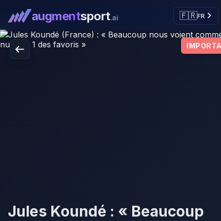
augment
sport
🇫🇷
FR
.ai
IMPORT
Jules Koundé : « Beaucoup