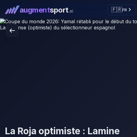
augment
sport
🇫🇷
FR
.ai
La Roja optimiste : Lamine