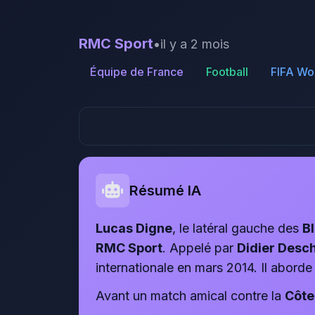
RMC Sport
•
il y a 2 mois
Équipe de France
Football
FIFA Wo
Résumé IA
Lucas Digne
, le latéral gauche des
B
RMC Sport
. Appelé par
Didier Des
internationale en mars 2014. Il abor
Avant un match amical contre la
Côte