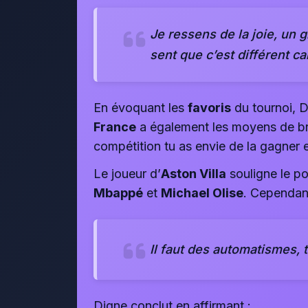
Je ressens de la joie, un gr
sent que c’est différent c
En évoquant les
favoris
du tournoi, 
France
a également les moyens de bri
compétition tu as envie de la gagner et
Le joueur d’
Aston Villa
souligne le po
Mbappé
et
Michael Olise
. Cependant
Il faut des automatismes, 
Digne conclut en affirmant :