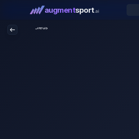
augment
sport
.ai