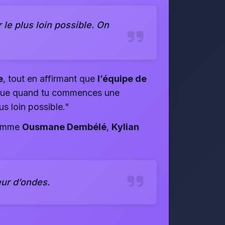
r le plus loin possible. On
e
, tout en affirmant que
l’équipe de
r que quand tu commences une
us loin possible."
 comme
Ousmane Dembélé
,
Kylian
eur d’ondes.