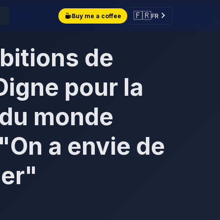
🇫🇷
FR
Buy me a coffee
bitions de
Digne pour la
 du monde
"On a envie de
ner"