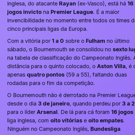
inglesa, do atacante
Rayan
(ex-Vasco), está há
16
jogos invicto
na
Premier League
. É a maior
invencibilidade no momento entre todos os times d
cinco principais ligas da Europa.
Com a vitória por
1 a 0
sobre o
Fulham
no último
sábado, o Bournemouth se consolidou no
sexto lu
na tabela de classificação do Campeonato Inglês. 
distância para o quinto colocado, o
Aston Villa
, é 
apenas
quatro pontos
(59 a 55), faltando duas
rodadas para o fim da competição.
O Bournemouth não é derrotado na Premier Leagu
desde o dia
3 de janeiro
, quando perdeu por
3 a 2
para o líder
Arsenal
. De lá para cá foram
16 jogos
liga inglesa, com
oito vitórias
e
oito empates
.
Ninguém no Campeonato Inglês,
Bundesliga