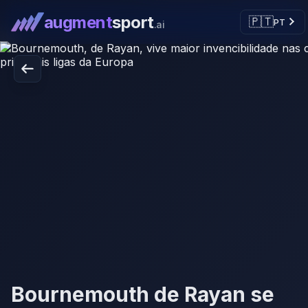
augment
sport
🇵🇹
PT
.ai
Bournemouth de Rayan se