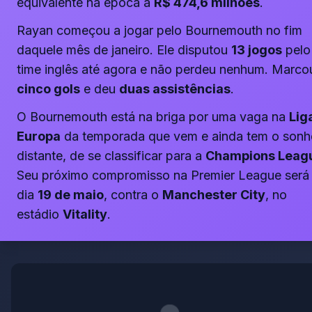
equivalente na época a
R$ 474,6 milhões
.
Rayan começou a jogar pelo Bournemouth no fim
daquele mês de janeiro. Ele disputou
13 jogos
pelo
time inglês até agora e não perdeu nenhum. Marco
cinco gols
e deu
duas assistências
.
O Bournemouth está na briga por uma vaga na
Lig
Europa
da temporada que vem e ainda tem o sonh
distante, de se classificar para a
Champions Leag
Seu próximo compromisso na Premier League será
dia
19 de maio
, contra o
Manchester City
, no
estádio
Vitality
.